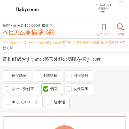
ログイン
ベビカムひろば
会員登録
（無料）
病院・歯医者 150,000件 掲載中！
お気に入り
検索
ベビカムトップ
>
ベビカム病院・歯医者予約
>
整形外科
>
鳥取県
>
境港市
>
高
松町駅
高松町駅おすすめの整形外科の病院を探す
（0件）
夜間診療
土曜診療
日祝診療
ネット受付可
個室
女性医師
キッズスペース
駐車場