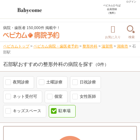
ログイン
ベビカムひろば
会員登録
（無料）
病院・歯医者 150,000件 掲載中！
お気に入り
検索
ベビカムトップ
>
ベビカム病院・歯医者予約
>
整形外科
>
滋賀県
>
湖南市
>
石
部駅
石部駅おすすめの整形外科の病院を探す
（0件）
夜間診療
土曜診療
日祝診療
ネット受付可
個室
女性医師
キッズスペース
駐車場