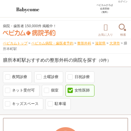
ログイン
ベビカムひろば
会員登録
（無料）
病院・歯医者 150,000件 掲載中！
お気に入り
検索
ベビカムトップ
>
ベビカム病院・歯医者予約
>
整形外科
>
滋賀県
>
大津市
>
膳
所本町駅
膳所本町駅おすすめの整形外科の病院を探す
（0件）
夜間診療
土曜診療
日祝診療
ネット受付可
個室
女性医師
キッズスペース
駐車場