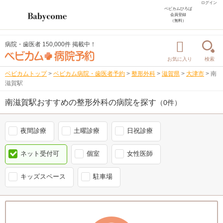
ログイン
ベビカムひろば
会員登録
（無料）
病院・歯医者 150,000件 掲載中！
お気に入り
検索
ベビカムトップ
>
ベビカム病院・歯医者予約
>
整形外科
>
滋賀県
>
大津市
>
南
滋賀駅
南滋賀駅おすすめの整形外科の病院を探す
（0件）
夜間診療
土曜診療
日祝診療
ネット受付可
個室
女性医師
キッズスペース
駐車場