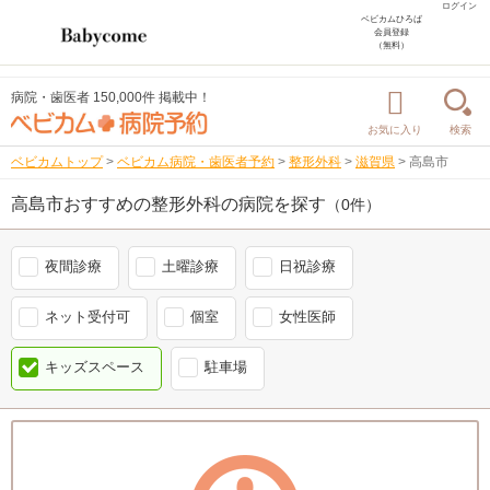
ログイン
ベビカムひろば
会員登録
（無料）
病院・歯医者 150,000件 掲載中！
お気に入り
検索
ベビカムトップ
>
ベビカム病院・歯医者予約
>
整形外科
>
滋賀県
>
高島市
高島市おすすめの整形外科の病院を探す
（0件）
夜間診療
土曜診療
日祝診療
ネット受付可
個室
女性医師
キッズスペース
駐車場