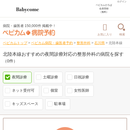
ログイン
ベビカムひろば
会員登録
（無料）
病院・歯医者 150,000件 掲載中！
お気に入り
検索
ベビカムトップ
>
ベビカム病院・歯医者予約
>
整形外科
>
石川県
>
北陸本線
北陸本線おすすめの夜間診療対応の整形外科の病院を探す
（0件）
夜間診療
土曜診療
日祝診療
ネット受付可
個室
女性医師
キッズスペース
駐車場