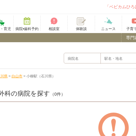
「ベビカムひろ
て・育児
病院•歯科予約
相談室
ニュース
子育
体験談
専門
石川県
>
白山市
>
小柳駅（石川県）
外科の病院を探す
（0件）