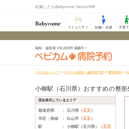
妊娠したらBabycome Since1998
コミュニティ
妊娠・出産
子育
病院・歯医者 150,000件 掲載中！
ベビカムトップ
>
ベビカム病院・歯医者予約
>
整形外科
>
小柳駅（石川県）おすすめの整形
現在表示しているエリア
変更
都道府県
石川県（
）
変更
市区・路線
白山市（
）
変更
駅
小柳駅（石川県）（