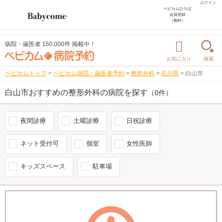
ログイン
ベビカムひろば
会員登録
（無料）
病院・歯医者 150,000件 掲載中！
お気に入り
検索
ベビカムトップ
>
ベビカム病院・歯医者予約
>
整形外科
>
石川県
>
白山市
白山市おすすめの整形外科の病院を探す
（0件）
夜間診療
土曜診療
日祝診療
ネット受付可
個室
女性医師
キッズスペース
駐車場