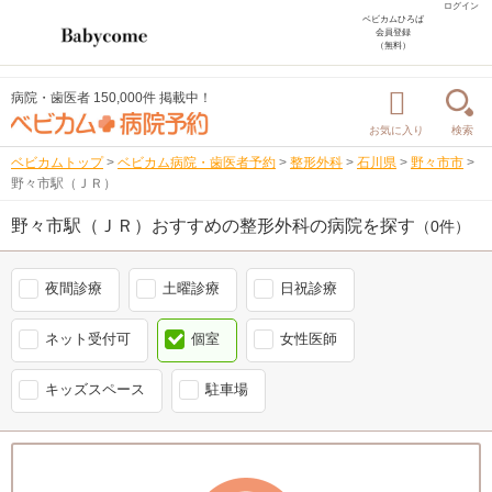
ログイン
ベビカムひろば
会員登録
（無料）
病院・歯医者 150,000件 掲載中！
お気に入り
検索
ベビカムトップ
>
ベビカム病院・歯医者予約
>
整形外科
>
石川県
>
野々市市
>
野々市駅（ＪＲ）
野々市駅（ＪＲ）おすすめの整形外科の病院を探す
（0件）
夜間診療
土曜診療
日祝診療
ネット受付可
個室
女性医師
キッズスペース
駐車場