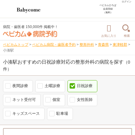
ログイン
ベビカムひろば
会員登録
（無料）
病院・歯医者 150,000件 掲載中！
お気に入り
検索
ベビカムトップ
>
ベビカム病院・歯医者予約
>
整形外科
>
青森県
>
東津軽郡
>
小湊駅
小湊駅おすすめの日祝診療対応の整形外科の病院を探す
（0
件）
夜間診療
土曜診療
日祝診療
ネット受付可
個室
女性医師
キッズスペース
駐車場