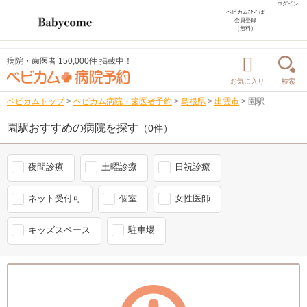
ログイン
ベビカムひろば
会員登録
（無料）
病院・歯医者 150,000件 掲載中！
お気に入り
検索
ベビカムトップ
>
ベビカム病院・歯医者予約
>
島根県
>
出雲市
>
園駅
園駅おすすめの病院を探す
（0件）
夜間診療
土曜診療
日祝診療
ネット受付可
個室
女性医師
キッズスペース
駐車場