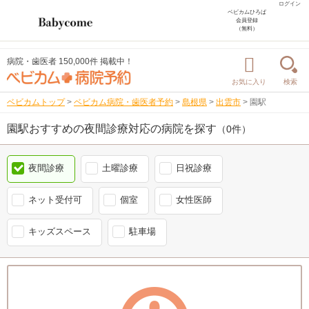
ログイン
ベビカムひろば
会員登録
（無料）
病院・歯医者 150,000件 掲載中！
お気に入り
検索
ベビカムトップ
>
ベビカム病院・歯医者予約
>
島根県
>
出雲市
>
園駅
園駅おすすめの夜間診療対応の病院を探す
（0件）
夜間診療
土曜診療
日祝診療
ネット受付可
個室
女性医師
キッズスペース
駐車場