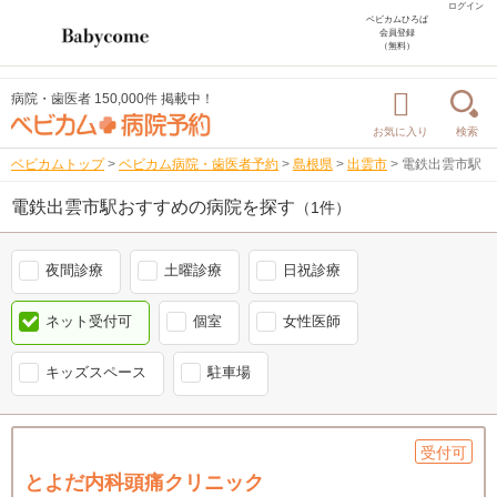
ログイン
ベビカムひろば
会員登録
（無料）
病院・歯医者 150,000件 掲載中！
お気に入り
検索
ベビカムトップ
>
ベビカム病院・歯医者予約
>
島根県
>
出雲市
>
電鉄出雲市駅
電鉄出雲市駅おすすめの病院を探す
（1件）
夜間診療
土曜診療
日祝診療
ネット受付可
個室
女性医師
キッズスペース
駐車場
受付可
とよだ内科頭痛クリニック