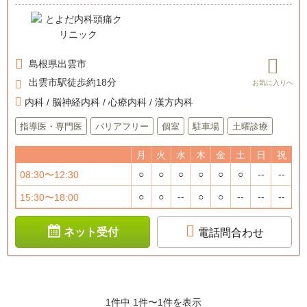
島根県
出雲市
出雲市駅徒歩約18分
内科 / 脳神経内科 / 心療内科 / 漢方内科
指導医・専門医
バリアフリー
個室
駐車場
土曜診療
月
火
水
木
金
土
日
祝
○
○
○
○
○
○
--
--
08:30〜12:30
○
○
--
○
○
--
--
--
15:30〜18:00
ネット受付
電話問合わせ
1件中 1件〜1件を表示