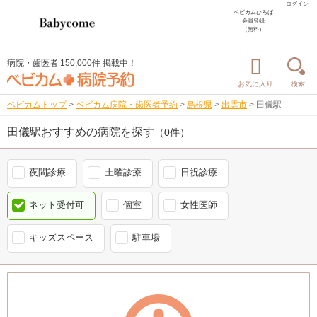
ログイン
ベビカムひろば
会員登録
（無料）
病院・歯医者 150,000件 掲載中！
お気に入り
検索
ベビカムトップ
>
ベビカム病院・歯医者予約
>
島根県
>
出雲市
>
田儀駅
田儀駅おすすめの病院を探す
（0件）
夜間診療
土曜診療
日祝診療
ネット受付可
個室
女性医師
キッズスペース
駐車場