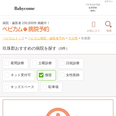
ログイン
ベビカムひろば
会員登録
（無料）
病院・歯医者 150,000件 掲載中！
お気に入り
検索
ベビカムトップ
>
ベビカム病院・歯医者予約
>
大分県
>
玖珠郡
玖珠郡おすすめの病院を探す
（0件）
夜間診療
土曜診療
日祝診療
ネット受付可
個室
女性医師
キッズスペース
駐車場