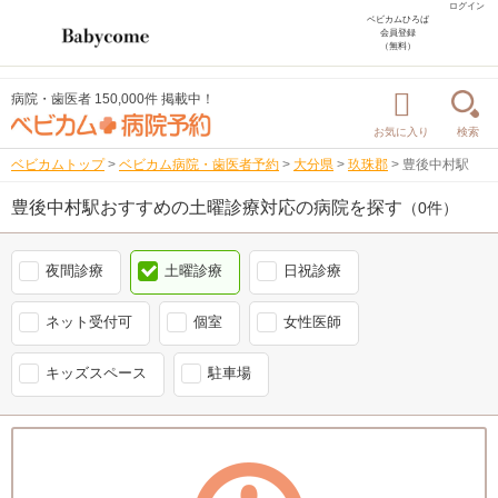
ログイン
ベビカムひろば
会員登録
（無料）
病院・歯医者 150,000件 掲載中！
お気に入り
検索
ベビカムトップ
>
ベビカム病院・歯医者予約
>
大分県
>
玖珠郡
>
豊後中村駅
豊後中村駅おすすめの土曜診療対応の病院を探す
（0件）
夜間診療
土曜診療
日祝診療
ネット受付可
個室
女性医師
キッズスペース
駐車場