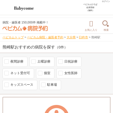
ログイン
ベビカムひろば
会員登録
（無料）
病院・歯医者 150,000件 掲載中！
お気に入り
検索
ベビカムトップ
>
ベビカム病院・歯医者予約
>
大分県
>
臼杵市
>
熊崎駅
熊崎駅おすすめの病院を探す
（0件）
夜間診療
土曜診療
日祝診療
ネット受付可
個室
女性医師
キッズスペース
駐車場