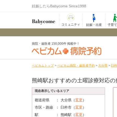
妊娠したらBabycome Since1998
コミュニティ
妊娠・出産
子育
病院・歯医者 150,000件 掲載中！
ベビカムトップ
>
ベビカム病院・歯医者予約
>
大分県
>
臼
熊崎駅おすすめの土曜診療対応の
現在表示しているエリア
変更
都道府県
大分県（
）
変更
市区・路線
臼杵市（
）
変更
駅
熊崎駅（
）