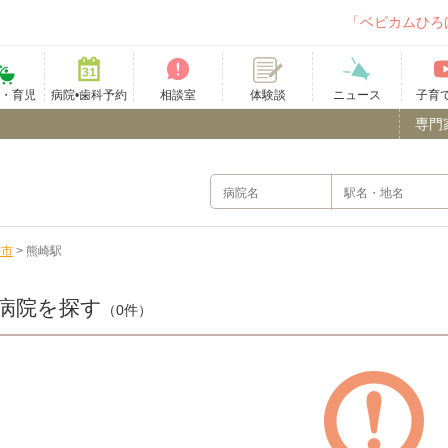
「ベビカムひろ
て・育児
病院•歯科予約
相談室
ニュース
子育
体験談
専門
杵市
>
熊崎駅
病院を探す
（0件）