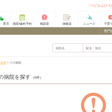
「ベビカムひろ
て・育児
病院•歯科予約
相談室
ニュース
子育
体験談
専門
わき市
>
小川郷駅
の病院を探す
（0件）