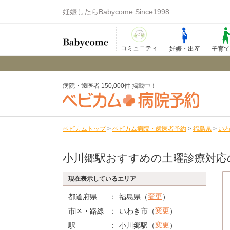
妊娠したらBabycome Since1998
コミュニティ
妊娠・出産
子育
病院・歯医者 150,000件 掲載中！
ベビカムトップ
>
ベビカム病院・歯医者予約
>
福島県
>
い
小川郷駅おすすめの土曜診療対応
現在表示しているエリア
変更
都道府県
福島県（
）
変更
市区・路線
いわき市（
）
変更
駅
小川郷駅（
）