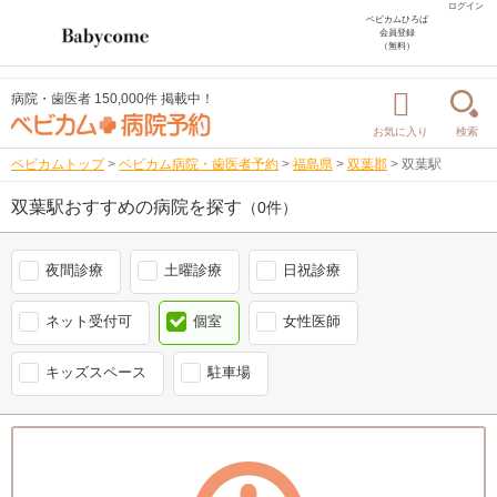
ログイン
ベビカムひろば
会員登録
（無料）
病院・歯医者 150,000件 掲載中！
お気に入り
検索
ベビカムトップ
>
ベビカム病院・歯医者予約
>
福島県
>
双葉郡
>
双葉駅
双葉駅おすすめの病院を探す
（0件）
夜間診療
土曜診療
日祝診療
ネット受付可
個室
女性医師
キッズスペース
駐車場