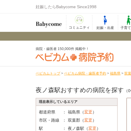
妊娠したらBabycome Since1998
コミュニティ
妊娠・出産
子育
病院・歯医者 150,000件 掲載中！
ベビカムトップ
>
ベビカム病院・歯医者予約
>
福島県
>
双
夜ノ森駅おすすめの病院を探す
（
現在表示しているエリア
変更
都道府県
福島県（
）
変更
市区・路線
双葉郡（
）
変更
駅
夜ノ森駅（
）