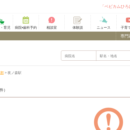
「ベビカムひろ
て・育児
病院•歯科予約
相談室
ニュース
子育
体験談
専門
葉郡
>
夜ノ森駅
0件）