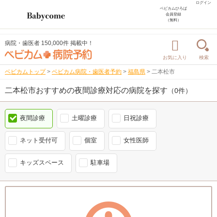
ログイン
ベビカムひろば
会員登録
（無料）
病院・歯医者 150,000件 掲載中！
お気に入り
検索
ベビカムトップ
>
ベビカム病院・歯医者予約
>
福島県
>
二本松市
二本松市おすすめの夜間診療対応の病院を探す
（0件）
夜間診療
土曜診療
日祝診療
ネット受付可
個室
女性医師
キッズスペース
駐車場