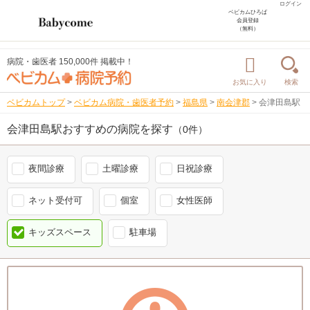
ログイン
ベビカムひろば
会員登録
（無料）
病院・歯医者 150,000件 掲載中！
お気に入り
検索
ベビカムトップ
>
ベビカム病院・歯医者予約
>
福島県
>
南会津郡
>
会津田島駅
会津田島駅おすすめの病院を探す
（0件）
夜間診療
土曜診療
日祝診療
ネット受付可
個室
女性医師
キッズスペース
駐車場