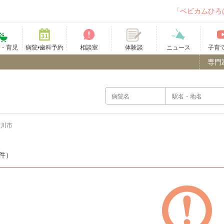
「ベビカムひろ
て・育児
病院•歯科予約
相談室
ニュース
子育
体験談
専門
賀川市
件）