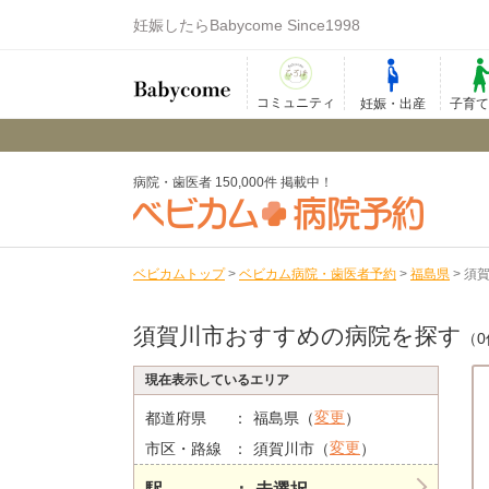
妊娠したらBabycome Since1998
コミュニティ
妊娠・出産
子育
病院・歯医者 150,000件 掲載中！
ベビカムトップ
>
ベビカム病院・歯医者予約
>
福島県
>
須
須賀川市おすすめの病院を探す
（0
現在表示しているエリア
変更
都道府県
福島県（
）
変更
市区・路線
須賀川市（
）