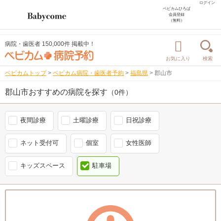
ログイン
ベビカムひろば
会員登録
（無料）
病院・歯医者 150,000件 掲載中！
お気に入り
検索
ベビカムトップ
>
ベビカム病院・歯医者予約
>
福島県
>
郡山市
郡山市おすすめの病院を探す
（0件）
夜間診療
土曜診療
日祝診療
ネット受付可
個室
女性医師
キッズスペース
駐車場