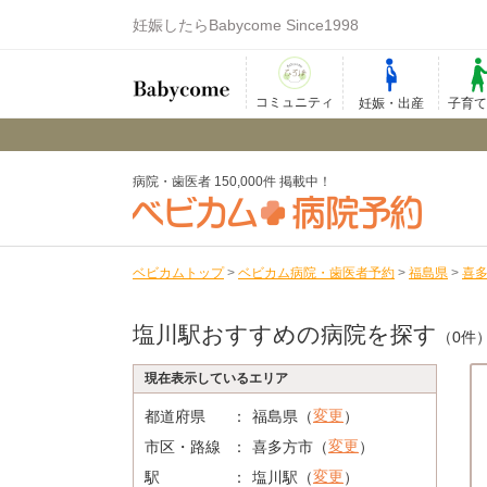
妊娠したらBabycome Since1998
コミュニティ
妊娠・出産
子育
病院・歯医者 150,000件 掲載中！
ベビカムトップ
>
ベビカム病院・歯医者予約
>
福島県
>
喜
塩川駅おすすめの病院を探す
（0件
現在表示しているエリア
変更
都道府県
福島県（
）
変更
市区・路線
喜多方市（
）
変更
駅
塩川駅（
）