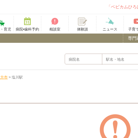
「ベビカムひろ
て・育児
病院•歯科予約
相談室
ニュース
子育
体験談
専門
多方市
>
塩川駅
）