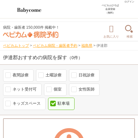
ログイン
ベビカムひろば
会員登録
（無料）
病院・歯医者 150,000件 掲載中！
お気に入り
検索
ベビカムトップ
>
ベビカム病院・歯医者予約
>
福島県
>
伊達郡
伊達郡おすすめの病院を探す
（0件）
夜間診療
土曜診療
日祝診療
ネット受付可
個室
女性医師
キッズスペース
駐車場