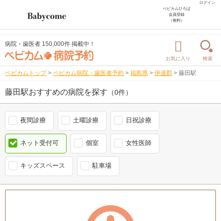
ログイン
ベビカムひろば
会員登録
（無料）
病院・歯医者 150,000件 掲載中！
お気に入り
検索
ベビカムトップ
>
ベビカム病院・歯医者予約
>
福島県
>
伊達郡
>
藤田駅
藤田駅おすすめの病院を探す
（0件）
夜間診療
土曜診療
日祝診療
ネット受付可
個室
女性医師
キッズスペース
駐車場