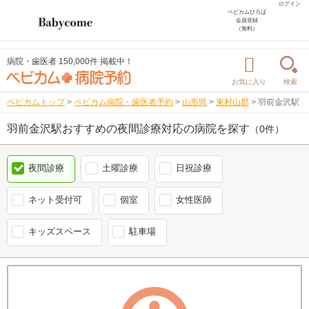
ログイン
ベビカムひろば
会員登録
（無料）
病院・歯医者 150,000件 掲載中！
お気に入り
検索
ベビカムトップ
>
ベビカム病院・歯医者予約
>
山形県
>
東村山郡
>
羽前金沢駅
羽前金沢駅おすすめの夜間診療対応の病院を探す
（0件）
夜間診療
土曜診療
日祝診療
ネット受付可
個室
女性医師
キッズスペース
駐車場