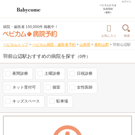
ログイン
ベビカムひろば
会員登録
（無料）
病院・歯医者 150,000件 掲載中！
お気に入り
検索
ベビカムトップ
>
ベビカム病院・歯医者予約
>
山形県
>
東村山郡
>
羽前山辺駅
羽前山辺駅おすすめの病院を探す
（0件）
夜間診療
土曜診療
日祝診療
ネット受付可
個室
女性医師
キッズスペース
駐車場