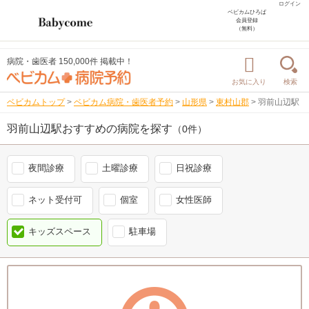
ログイン
ベビカムひろば
会員登録
（無料）
病院・歯医者 150,000件 掲載中！
お気に入り
検索
ベビカムトップ
>
ベビカム病院・歯医者予約
>
山形県
>
東村山郡
>
羽前山辺駅
羽前山辺駅おすすめの病院を探す
（0件）
夜間診療
土曜診療
日祝診療
ネット受付可
個室
女性医師
キッズスペース
駐車場