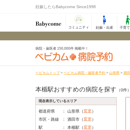
妊娠したらBabycome Since1998
コミュニティ
妊娠・出産
子育
病院・歯医者 150,000件 掲載中！
ベビカムトップ
>
ベビカム病院・歯医者予約
>
山形県
>
酒
本楯駅おすすめの病院を探す
（0件
現在表示しているエリア
変更
都道府県
山形県（
）
変更
市区・路線
酒田市（
）
変更
駅
本楯駅（
）