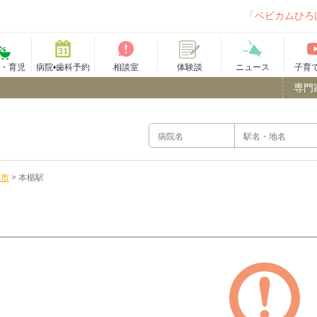
「ベビカムひろ
て・育児
病院•歯科予約
相談室
ニュース
子育
体験談
専門
田市
>
本楯駅
）