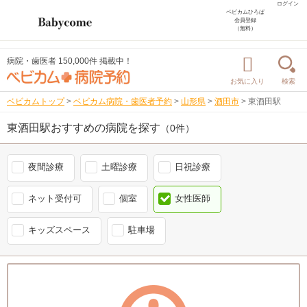
ログイン
ベビカムひろば
会員登録
（無料）
病院・歯医者 150,000件 掲載中！
お気に入り
検索
ベビカムトップ
>
ベビカム病院・歯医者予約
>
山形県
>
酒田市
>
東酒田駅
東酒田駅おすすめの病院を探す
（0件）
夜間診療
土曜診療
日祝診療
ネット受付可
個室
女性医師
キッズスペース
駐車場