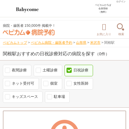
ログイン
ベビカムひろば
会員登録
（無料）
病院・歯医者 150,000件 掲載中！
お気に入り
検索
ベビカムトップ
>
ベビカム病院・歯医者予約
>
山形県
>
米沢市
>
関根駅
関根駅おすすめの日祝診療対応の病院を探す
（0件）
夜間診療
土曜診療
日祝診療
ネット受付可
個室
女性医師
キッズスペース
駐車場