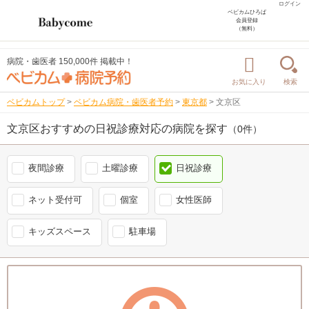
ログイン
ベビカムひろば
会員登録
（無料）
病院・歯医者 150,000件 掲載中！
お気に入り
検索
ベビカムトップ
>
ベビカム病院・歯医者予約
>
東京都
>
文京区
文京区おすすめの日祝診療対応の病院を探す
（0件）
夜間診療
土曜診療
日祝診療
ネット受付可
個室
女性医師
キッズスペース
駐車場