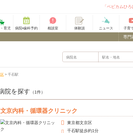
「ベビカムひろ
て・育児
病院•歯科予約
相談室
ニュース
子育
体験談
専門
京区
>
千石駅
病院を探す
（1件）
文京内科・循環器クリニック
東京都
文京区
千石駅徒歩約1分