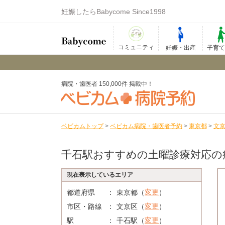
妊娠したらBabycome Since1998
コミュニティ
妊娠・出産
子育
病院・歯医者 150,000件 掲載中！
ベビカムトップ
>
ベビカム病院・歯医者予約
>
東京都
>
文
千石駅おすすめの土曜診療対応の
現在表示しているエリア
変更
都道府県
東京都（
）
変更
市区・路線
文京区（
）
変更
駅
千石駅（
）