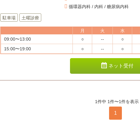
循環器内科 / 内科 / 糖尿病内科
駐車場
土曜診療
月
火
水
09:00〜13:00
○
--
○
15:00〜19:00
○
--
○
ネット受付
1件中 1件〜1件を表示
1