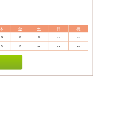
木
金
土
日
祝
○
○
○
--
--
○
○
--
--
--