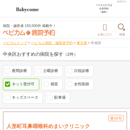
ログイン
ベビカムひろば
会員登録
（無料）
病院・歯医者 150,000件 掲載中！
お気に入り
検索
ベビカムトップ
>
ベビカム病院・歯医者予約
>
東京都
>
中央区
中央区おすすめの病院を探す
（2件）
夜間診療
土曜診療
日祝診療
ネット受付可
個室
女性医師
キッズスペース
駐車場
受付可
人形町耳鼻咽喉科めまいクリニック