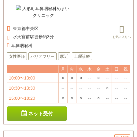
東京都
中央区
水天宮前駅徒歩約3分
耳鼻咽喉科
女性医師
バリアフリー
駅近
土曜診療
月
火
水
木
金
土
日
祝
○
○
○
--
○
--
--
--
10:00〜13:00
--
--
--
--
--
○
--
--
10:30〜13:30
○
○
○
--
○
--
--
--
15:00〜18:20
ネット受付