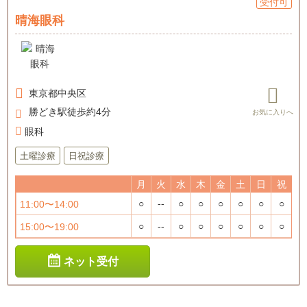
受付可
晴海眼科
東京都
中央区
勝どき駅徒歩約4分
眼科
土曜診療
日祝診療
月
火
水
木
金
土
日
祝
○
--
○
○
○
○
○
○
11:00〜14:00
○
--
○
○
○
○
○
○
15:00〜19:00
ネット受付