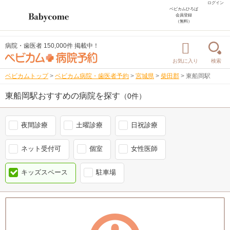
ログイン
ベビカムひろば
会員登録
（無料）
病院・歯医者 150,000件 掲載中！
お気に入り
検索
ベビカムトップ
>
ベビカム病院・歯医者予約
>
宮城県
>
柴田郡
>
東船岡駅
東船岡駅おすすめの病院を探す
（0件）
夜間診療
土曜診療
日祝診療
ネット受付可
個室
女性医師
キッズスペース
駐車場