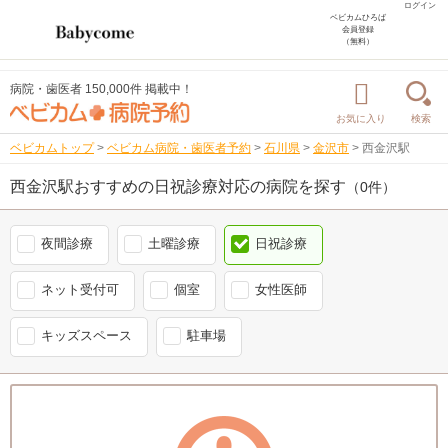
ログイン
ベビカムひろば
会員登録
（無料）
病院・歯医者 150,000件 掲載中！
お気に入り
検索
ベビカムトップ
>
ベビカム病院・歯医者予約
>
石川県
>
金沢市
>
西金沢駅
西金沢駅おすすめの日祝診療対応の病院を探す
（0件）
夜間診療
土曜診療
日祝診療
ネット受付可
個室
女性医師
キッズスペース
駐車場