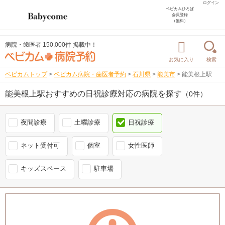
ログイン
ベビカムひろば
会員登録
（無料）
病院・歯医者 150,000件 掲載中！
お気に入り
検索
ベビカムトップ
>
ベビカム病院・歯医者予約
>
石川県
>
能美市
>
能美根上駅
能美根上駅おすすめの日祝診療対応の病院を探す
（0件）
夜間診療
土曜診療
日祝診療
ネット受付可
個室
女性医師
キッズスペース
駐車場