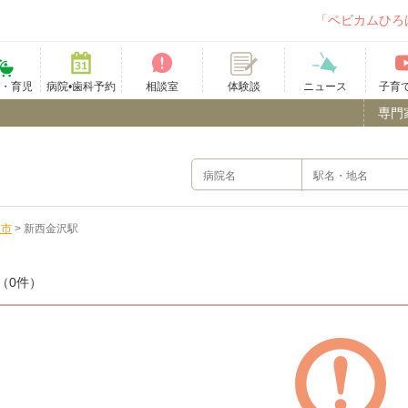
「ベビカムひろ
て・育児
病院•歯科予約
相談室
ニュース
子育
体験談
専門
沢市
>
新西金沢駅
（0件）