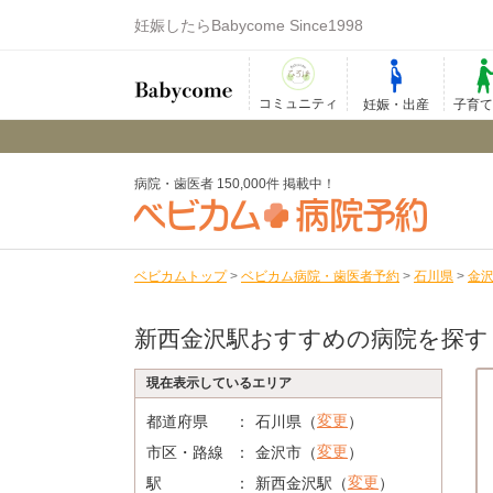
妊娠したらBabycome Since1998
コミュニティ
妊娠・出産
子育
病院・歯医者 150,000件 掲載中！
ベビカムトップ
>
ベビカム病院・歯医者予約
>
石川県
>
金
新西金沢駅おすすめの病院を探す
現在表示しているエリア
変更
都道府県
石川県（
）
変更
市区・路線
金沢市（
）
変更
駅
新西金沢駅（
）