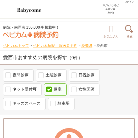
ログイン
ベビカムひろば
会員登録
（無料）
病院・歯医者 150,000件 掲載中！
お気に入り
検索
ベビカムトップ
>
ベビカム病院・歯医者予約
>
愛知県
>
愛西市
愛西市おすすめの病院を探す
（0件）
夜間診療
土曜診療
日祝診療
ネット受付可
個室
女性医師
キッズスペース
駐車場