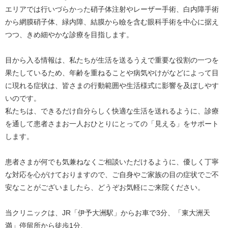
エリアでは行いづらかった硝子体注射やレーザー手術、白内障手術
から網膜硝子体、緑内障、結膜から瞼を含む眼科手術を中心に据え
つつ、きめ細やかな診療を目指します。
目から入る情報は、私たちが生活を送るうえで重要な役割の一つを
果たしているため、年齢を重ねることや病気やけがなどによって目
に現れる症状は、皆さまの行動範囲や生活様式に影響を及ぼしやす
いのです。
私たちは、できるだけ自分らしく快適な生活を送れるように、診療
を通して患者さまお一人おひとりにとっての「見える」をサポート
します。
患者さまが何でも気兼ねなくご相談いただけるように、優しく丁寧
な対応を心がけておりますので、ご自身やご家族の目の症状でご不
安なことがございましたら、どうぞお気軽にご来院ください。
当クリニックは、JR「伊予大洲駅」からお車で3分、「東大洲天
満」停留所から徒歩1分、