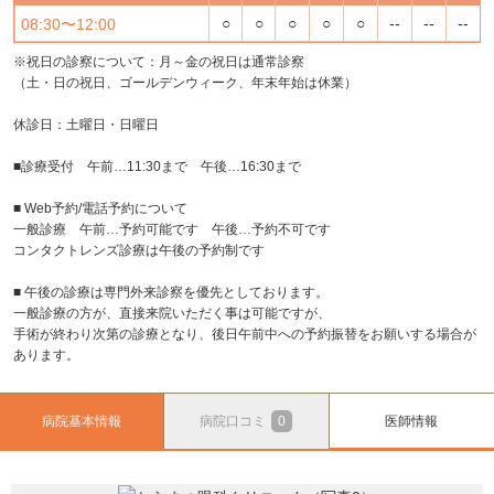
○
○
○
○
○
--
--
--
08:30〜12:00
※祝日の診察について：月～金の祝日は通常診察
（土・日の祝日、ゴールデンウィーク、年末年始は休業）
休診日：土曜日・日曜日
■診療受付 午前…11:30まで 午後…16:30まで
■ Web予約/電話予約について
一般診療 午前…予約可能です 午後…予約不可です
コンタクトレンズ診療は午後の予約制です
■ 午後の診療は専門外来診察を優先としております。
一般診療の方が、直接来院いただく事は可能ですが、
手術が終わり次第の診療となり、後日午前中への予約振替をお願いする場合が
あります。
病院基本情報
病院口コミ
0
医師情報