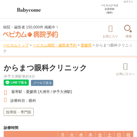
ログイン
ベビカムひろば
会員登録
（無料）
病院・歯医者 150,000件 掲載中！
お気に入り
検索
ベビカムトップ
>
ベビカム病院・歯医者予約
>
愛媛県
>
からまつ眼科クリニッ
ク
からまつ眼科クリニック
伊予大洲駅車約4分
メールで送る
最寄駅：愛媛県 [大洲市 / 伊予大洲駅]
診療科目：
眼科
指導医・専門医
診療時間
月
火
水
木
金
土
日
祝