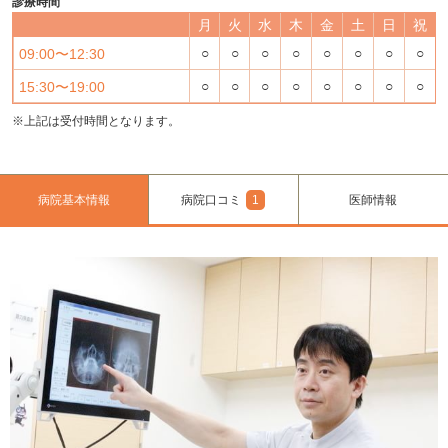
診療時間
月
火
水
木
金
土
日
祝
○
○
○
○
○
○
○
○
09:00〜12:30
○
○
○
○
○
○
○
○
15:30〜19:00
※上記は受付時間となります。
病院基本情報
病院口コミ
1
医師情報