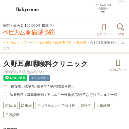
ログイン
ベビカムひろば
会員登録
（無料）
病院・歯医者 150,000件 掲載中！
お気に入り
検索
ベビカムトップ
>
ベビカム病院・歯医者予約
>
岐阜県
>
久野耳鼻咽喉科クリニ
ック
久野耳鼻咽喉科クリニック
柳津駅(岐阜県)徒歩約16分
メールで送る
最寄駅：岐阜県 [岐阜市 / 柳津駅(岐阜県)]
診療科目：
耳鼻咽喉科 / アレルギー性鼻炎(花粉症など) / アレルギー科
駐輪場
駐車場
インフルエンザ予防接種
花粉症
土曜診療
日祝診療