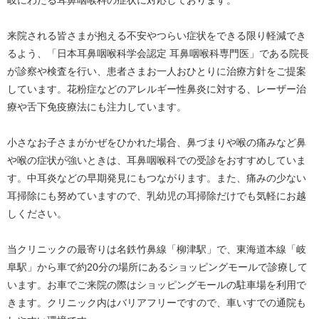
岐にわたる耳鼻咽喉科の症状に対応しております。
来院される皆さまが抱える不安やつらい症状をできる限り軽減でき
るよう、「日本耳鼻咽喉科学会認定 耳鼻咽喉科専門医」である院長
が診察や検査を行い、患者さまお一人おひとりに治療方針をご提案
しています。花粉症などのアレルギー性鼻炎に対する、レーザー治
療や舌下免疫療法にも注力しています。
小さなお子さまがかぜをひかれた場合、鼻づまりや喉の痛みなど鼻
や喉の症状が強いときは、耳鼻咽喉科での受診をおすすめしていま
す。中耳炎などの早期発見にもつながります。また、痛みの少ない
耳掃除にも努めていますので、乳幼児の耳掃除だけでも気軽にお越
しください。
当クリニックの最寄りは名鉄竹鼻線「柳津駅」で、東海道本線「岐
阜駅」から車で約20分の場所にあるショッピングモールで診療して
います。お車でご来院の際はショッピングモールの駐車場を利用で
きます。クリニック内はバリアフリーですので、車いすでの通院も