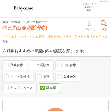
ログイン
ベビカムひろば
会員登録
（無料）
病院・歯医者 150,000件 掲載中！
お気に入り
検索
ベビカムトップ
>
ベビカム病院・歯医者予約
>
胃腸内科
>
東京都
>
足立区
>
六
町駅
六町駅おすすめの胃腸内科の病院を探す
（0件）
夜間診療
土曜診療
日祝診療
ネット受付可
個室
女性医師
キッズスペース
駐車場