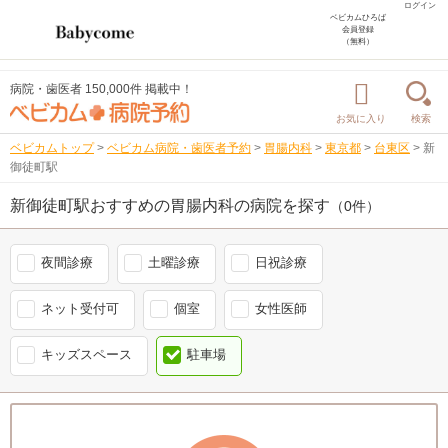
ログイン
ベビカムひろば
会員登録
（無料）
病院・歯医者 150,000件 掲載中！
お気に入り
検索
ベビカムトップ
>
ベビカム病院・歯医者予約
>
胃腸内科
>
東京都
>
台東区
>
新
御徒町駅
新御徒町駅おすすめの胃腸内科の病院を探す
（0件）
夜間診療
土曜診療
日祝診療
ネット受付可
個室
女性医師
キッズスペース
駐車場