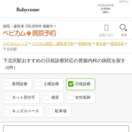
ログイン
ベビカムひろば
会員登録
（無料）
病院・歯医者 150,000件 掲載中！
お気に入り
検索
ベビカムトップ
>
ベビカム病院・歯医者予約
>
胃腸内科
>
東京都
>
世田谷区
>
下北沢駅
下北沢駅おすすめの日祝診療対応の胃腸内科の病院を探す
（0件）
夜間診療
土曜診療
日祝診療
ネット受付可
個室
女性医師
キッズスペース
駐車場