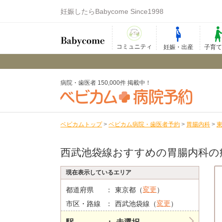
妊娠したらBabycome Since1998
コミュニティ
妊娠・出産
子育
病院・歯医者 150,000件 掲載中！
ベビカムトップ
>
ベビカム病院・歯医者予約
>
胃腸内科
>
西武池袋線おすすめの胃腸内科の
現在表示しているエリア
変更
都道府県
東京都（
）
変更
市区・路線
西武池袋線（
）