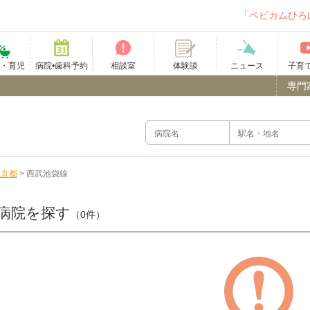
「ベビカムひろ
て・育児
病院•歯科予約
相談室
ニュース
子育
体験談
専門
東京都
>
西武池袋線
病院を探す
（0件）