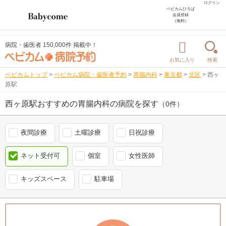
ログイン
ベビカムひろば
会員登録
（無料）
病院・歯医者 150,000件 掲載中！
お気に入り
検索
ベビカムトップ
>
ベビカム病院・歯医者予約
>
胃腸内科
>
東京都
>
北区
>
西ヶ
原駅
西ヶ原駅おすすめの胃腸内科の病院を探す
（0件）
夜間診療
土曜診療
日祝診療
ネット受付可
個室
女性医師
キッズスペース
駐車場