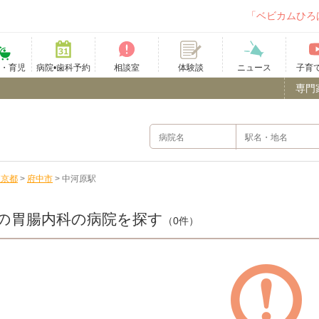
「ベビカムひろ
て・育児
病院•歯科予約
相談室
ニュース
子育
体験談
専門
東京都
>
府中市
>
中河原駅
の胃腸内科の病院を探す
（0件）