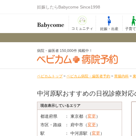
妊娠したらBabycome Since1998
コミュニティ
妊娠・出産
子育
病院・歯医者 150,000件 掲載中！
ベビカムトップ
>
ベビカム病院・歯医者予約
>
胃腸内科
>
中河原駅おすすめの日祝診療対応
現在表示しているエリア
変更
都道府県
東京都（
）
変更
市区・路線
府中市（
）
変更
駅
中河原駅（
）